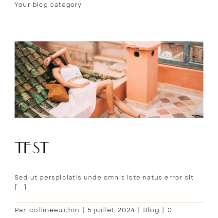
Passer
Your blog category
au
MENU
contenu
Accueil
maison nalos
chambres
expériences
test
galerie
Sed ut perspiciatis unde omnis iste natus error sit
[...]
Blog
Par
collineeuchin
|
5 juillet 2024
|
Blog
|
0