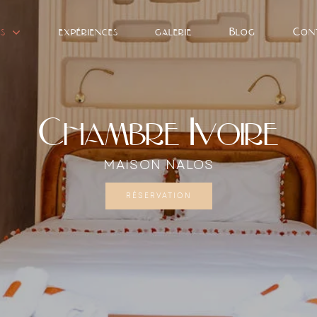
s
expériences
galerie
Blog
Con
Chambre Ivoire
MAISON NALOS
RÉSERVATION