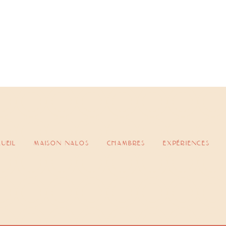
ueil
maison nalos
chambres
expériences